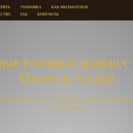
АРИТЬ
УПАКОВКА
КАК МЫ РАБОТАЕМ
СТВА
FAQ
КОНТАКТЫ
ые ёлочные шары с
Палех и Холуй
таньте ближе к своим клиентам, партнер
и сотрудникам.