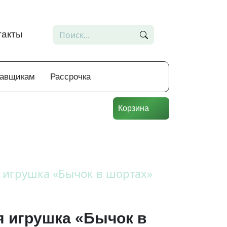
такты
тавщикам
Рассрочка
Корзина
 игрушка «Бычок в шортах»
я игрушка «Бычок в