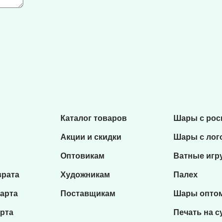
Каталог товаров
Шары с ро
Акции и скидки
Шары с лог
Оптовикам
Ватные игр
врата
Художникам
Палех
карта
Поставщикам
Шары опто
рта
Печать на с