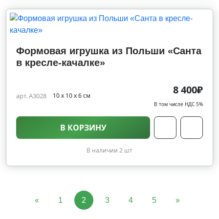
Формовая игрушка из Польши «Санта
в кресле-качалке»
8 400₽
арт. A3028
10 х 10 х 6 см
В том числе НДС 5%
В КОРЗИНУ
В наличии 2 шт
«
1
2
3
4
5
»