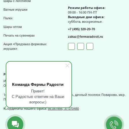
Шары с логотипом
Режим работы офиса:
Ватные игрушки
09:00 - 16:00 ПН-ПТ
Выходные дни офиса:
Палех
суббота, воскресенье.
Шары оптом
+7 (495) 320-20-70
Печать на сувенирах
zakaz@fermaradosti.ru
Акция «Предзаказ формовых
игрушек»
Реквизиты
ИП Слизов Е.П.
Команда Фермы Радости
ОГРНИП: 324508100709727,
Привет!
141540, Московская обл., г.о. Солнечногорск, дачный поселок Поварово, мкр.
С Радостью ответим на Ваши
Поваровка, д.12, к.1.
вопросы:)
Координаты нашего офиса:
56.067856, 37.070480