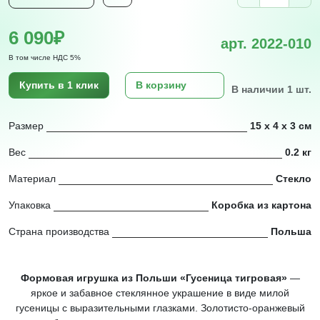
6 090₽
арт. 2022-010
В том числе НДС 5%
Купить в 1 клик
В корзину
В наличии 1 шт.
Размер
15 х 4 х 3 см
Вес
0.2 кг
Материал
Стекло
Упаковка
Коробка из картона
Страна производства
Польша
Формовая игрушка из Польши «Гусеница тигровая»
—
яркое и забавное стеклянное украшение в виде милой
гусеницы с выразительными глазками. Золотисто-оранжевый