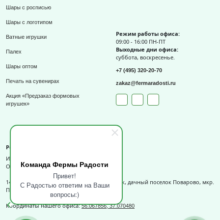
Шары с росписью
Шары с логотипом
Режим работы офиса:
Ватные игрушки
09:00 - 16:00 ПН-ПТ
Выходные дни офиса:
Палех
суббота, воскресенье.
Шары оптом
+7 (495) 320-20-70
Печать на сувенирах
zakaz@fermaradosti.ru
Акция «Предзаказ формовых
игрушек»
Реквизиты
ИП Слизов Е.П.
Команда Фермы Радости
ОГРНИП: 324508100709727,
Привет!
141540, Московская обл., г.о. Солнечногорск, дачный поселок Поварово, мкр.
С Радостью ответим на Ваши
Поваровка, д.12, к.1.
вопросы:)
Координаты нашего офиса:
56.067856, 37.070480