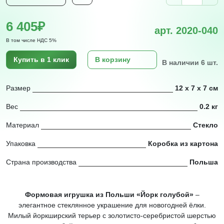
6 405₽
арт. 2020-040
В том числе НДС 5%
Купить в 1 клик
В корзину
В наличии 6 шт.
Размер
12 х 7 х 7 см
Вес
0.2 кг
Материал
Стекло
Упаковка
Коробка из картона
Страна производства
Польша
Формовая игрушка из Польши «Йорк голубой»
–
элегантное стеклянное украшение для новогодней ёлки.
Милый йоркширский терьер с золотисто-серебристой шерстью