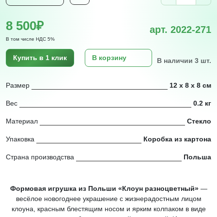
8 500₽
арт. 2022-271
В том числе НДС 5%
Купить в 1 клик
В корзину
В наличии 3 шт.
Размер
12 х 8 х 8 см
Вес
0.2 кг
Материал
Стекло
Упаковка
Коробка из картона
Страна производства
Польша
Формовая игрушка из Польши «Клоун разноцветный»
—
весёлое новогоднее украшение с жизнерадостным лицом
клоуна, красным блестящим носом и ярким колпаком в виде