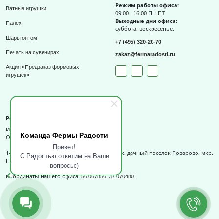
Режим работы офиса:
Ватные игрушки
09:00 - 16:00 ПН-ПТ
Выходные дни офиса:
Палех
суббота, воскресенье.
Шары оптом
+7 (495) 320-20-70
Печать на сувенирах
zakaz@fermaradosti.ru
Акция «Предзаказ формовых
игрушек»
Реквизиты
ИП Слизов Е.П.
Команда Фермы Радости
ОГРНИП: 324508100709727,
Привет!
141540, Московская обл., г.о. Солнечногорск, дачный поселок Поварово, мкр.
С Радостью ответим на Ваши
Поваровка, д.12, к.1.
вопросы:)
Координаты нашего офиса:
56.067856, 37.070480