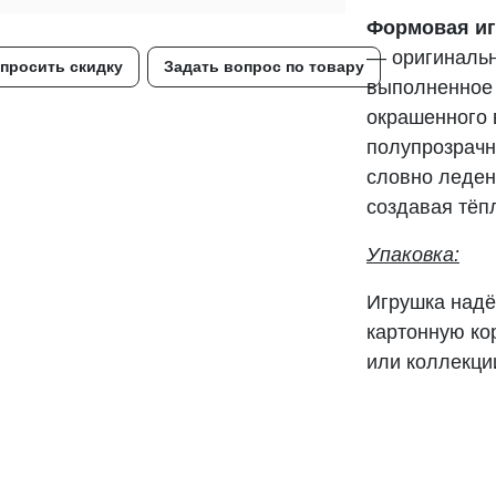
Формовая иг
— оригинальн
просить скидку
Задать вопрос по товару
выполненное 
окрашенного 
полупрозрач
словно леден
создавая тёп
Упаковка:
Игрушка надё
картонную ко
или коллекци