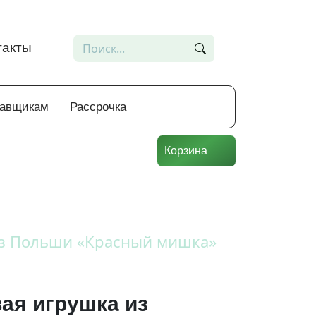
такты
тавщикам
Рассрочка
Корзина
з Польши «Красный мишка»
ая игрушка из