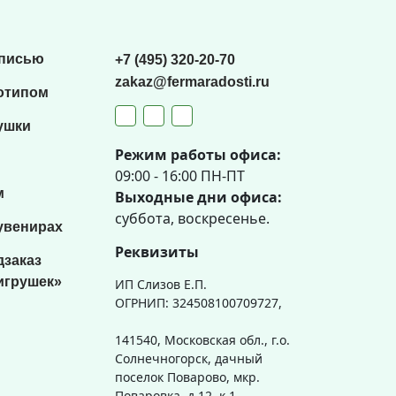
списью
+7 (495) 320-20-70
zakaz@fermaradosti.ru
отипом
ушки
Режим работы офиса:
09:00 - 16:00 ПН-ПТ
м
Выходные дни офиса:
суббота, воскресенье.
увенирах
Реквизиты
дзаказ
игрушек»
ИП Слизов Е.П.
ОГРНИП: 324508100709727,
141540, Московская обл., г.о.
Солнечногорск, дачный
поселок Поварово, мкр.
Поваровка, д.12, к.1.