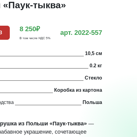
 «Паук-тыква»
8 250₽
арт. 2022-557
З
В том числе НДС 5%
10,5 см
0.2 кг
Стекло
Коробка из картона
одства
Польша
рушка из Польши «Паук-тыква»
—
забавное украшение, сочетающее