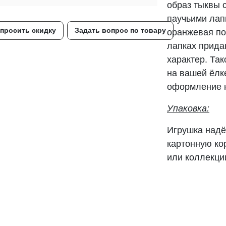
образ тыквы 
паучьими лап
просить скидку
Задать вопрос по товару
оранжевая по
лапках прида
характер. Та
на вашей ёлк
оформление н
Упаковка:
Игрушка надё
картонную ко
или коллекци