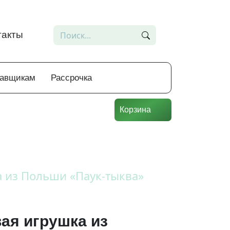
такты
тавщикам
Рассрочка
Корзина
 из Польши «Паук-тыква»
ая игрушка из