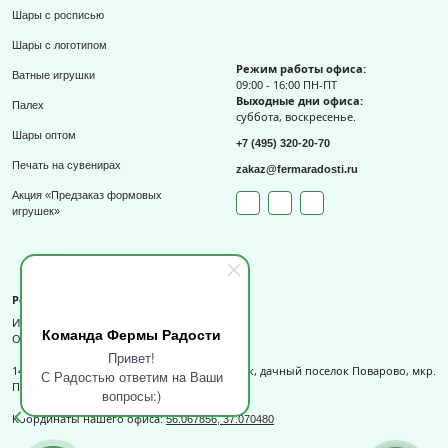
Шары с росписью
Шары с логотипом
Режим работы офиса:
Ватные игрушки
09:00 - 16:00 ПН-ПТ
Выходные дни офиса:
Палех
суббота, воскресенье.
Шары оптом
+7 (495) 320-20-70
Печать на сувенирах
zakaz@fermaradosti.ru
Акция «Предзаказ формовых
игрушек»
Реквизиты
ИП Слизов Е.П.
Команда Фермы Радости
ОГРНИП: 324508100709727,
Привет!
141540, Московская обл., г.о. Солнечногорск, дачный поселок Поварово, мкр.
С Радостью ответим на Ваши
Поваровка, д.12, к.1.
вопросы:)
Координаты нашего офиса:
56.067856, 37.070480