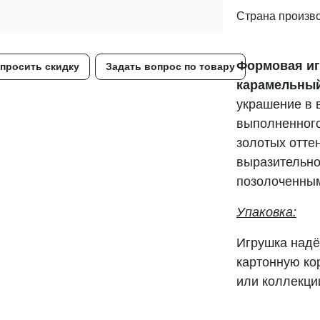
Страна произв
Формовая иг
просить скидку
Задать вопрос по товару
карамельны
украшение в 
выполненного
золотых отте
выразительно
позолоченны
Упаковка:
Игрушка надё
картонную ко
или коллекци