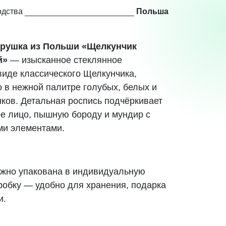
одства
Польша
рушка из Польши «Щелкунчик
й»
— изысканное стеклянное
виде классического Щелкунчика,
 в нежной палитре голубых, белых и
нков. Детальная роспись подчёркивает
е лицо, пышную бороду и мундир с
ми элементами.
жно упакована в индивидуальную
робку
— удобно для хранения, подарка
и.