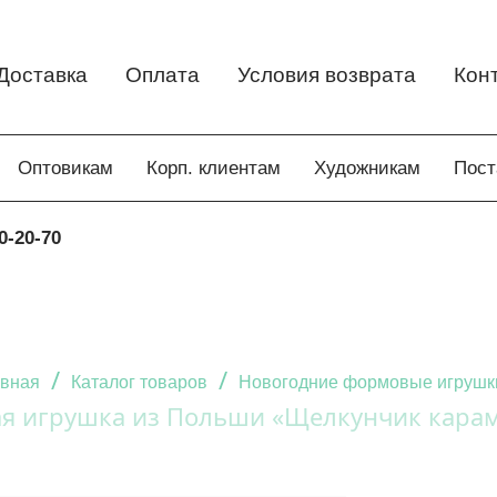
Доставка
Оплата
Условия возврата
Кон
Оптовикам
Корп. клиентам
Художникам
Пос
0-20-70
/
/
авная
Каталог товаров
Новогодние формовые игрушк
я игрушка из Польши «Щелкунчик кара