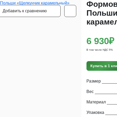
Формов
Добавить к сравнению
Польши
караме
6 930₽
В том числе НДС 5%
Купить в 1 кл
Размер
Вес
Материал
Упаковка