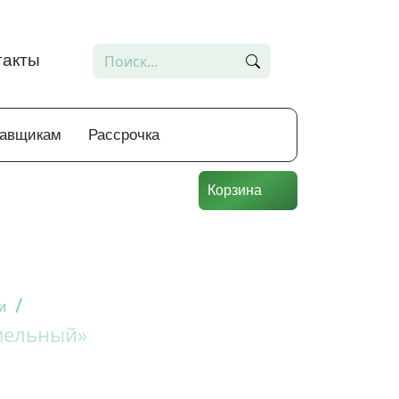
такты
тавщикам
Рассрочка
Корзина
/
и
мельный»