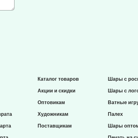
Каталог товаров
Шары с ро
Акции и скидки
Шары с лог
Оптовикам
Ватные игр
врата
Художникам
Палех
карта
Поставщикам
Шары опто
рта
Печать на с