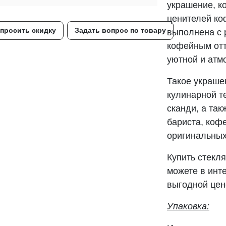
украшение, к
ценителей ко
просить скидку
Задать вопрос по товару
выполнена с 
кофейным отт
уютной и атм
Такое украше
кулинарной т
сканди, а та
бариста, коф
оригинальных
Купить стекл
можете в инт
выгодной цен
Упаковка: