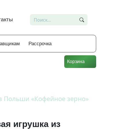
такты
тавщикам
Рассрочка
Корзина
з Польши «Кофейное зерно»
ая игрушка из