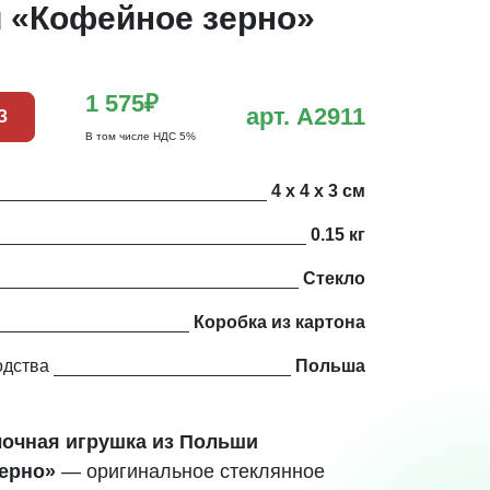
 «Кофейное зерно»
1 575₽
арт. A2911
З
В том числе НДС 5%
4 х 4 х 3 см
0.15 кг
Стекло
Коробка из картона
одства
Польша
очная игрушка из Польши
ерно»
— оригинальное стеклянное