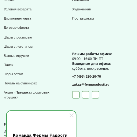
Условия возврата
Художникам
Дисконтная карта
Поставщикам
Договор-оферта
Шары с росписью
Шары с логотипом
Режим работы офиса:
Ватные игрушки
09:00 - 16:00 ПН-ПТ
Выходные дни офиса:
Палех
суббота, воскресенье.
Шары оптом
+7 (495) 320-20-70
Печать на сувенирах
zakaz@fermaradosti.ru
Акция «Предзаказ формовых
игрушек»
Реквизиты
ИП Слизов Е.П.
Команда Фермы Радости
ОГРНИП: 324508100709727,