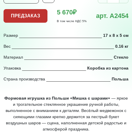
5 670₽
арт. A2454
ПРЕДЗАКАЗ
В том числе НДС 5%
Размер
17 х 8 х 5 см
Вес
0.16 кг
Материал
Стекло
Упаковка
Коробка из картона
Страна производства
Польша
Формовая игрушка из Польши «Мишка с шарами»
— яркое
и трогательное стеклянное украшение ручной работы,
выполненное с вниманием к деталям. Весёлый медвежонок с
сияющими глазами крепко держится за пестрый букет
воздушных шаров — сцена, наполненная детской радостью и
атмосферой праздника.