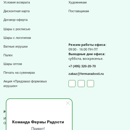
Условия возврата
Художникам
Дисконтная карта
Поставщикам
Договор-оферта
Шары с росписью
Шары с логотипом
Режим работы офиса:
Ватные игрушки
09:00 - 16:00 ПН-ПТ
Выходные дни офиса:
Палех
суббота, воскресенье.
Шары оптом
+7 (495) 320-20-70
Печать на сувенирах
zakaz@fermaradosti.ru
Акция «Предзаказ формовых
игрушек»
Реквизиты
ИП Слизов Е.П.
Команда Фермы Радости
ОГРНИП: 324508100709727,
Привет!