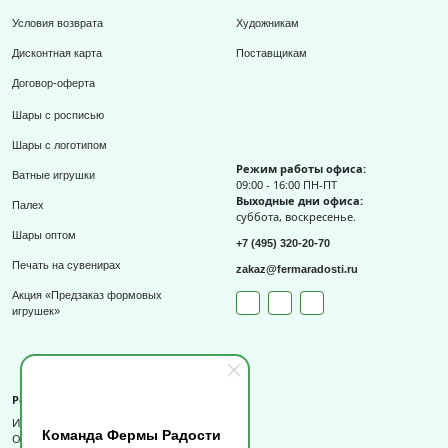
Условия возврата
Художникам
Дисконтная карта
Поставщикам
Договор-оферта
Шары с росписью
Шары с логотипом
Режим работы офиса:
Ватные игрушки
09:00 - 16:00 ПН-ПТ
Выходные дни офиса:
Палех
суббота, воскресенье.
Шары оптом
+7 (495) 320-20-70
Печать на сувенирах
zakaz@fermaradosti.ru
Акция «Предзаказ формовых
игрушек»
Реквизиты
ИП Слизов Е.П.
Команда Фермы Радости
ОГРНИП: 324508100709727,