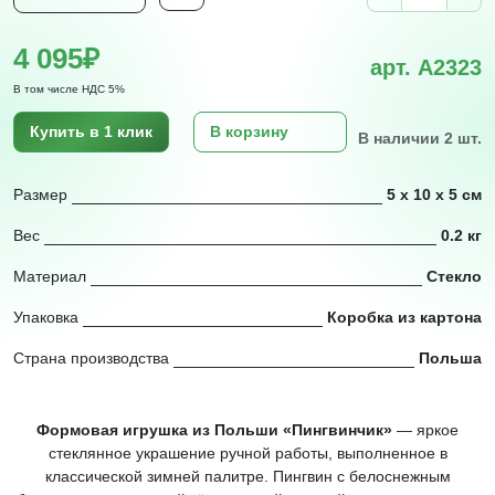
4 095₽
арт. A2323
В том числе НДС 5%
Купить в 1 клик
В корзину
В наличии 2 шт.
Размер
5 х 10 х 5 см
Вес
0.2 кг
Материал
Стекло
Упаковка
Коробка из картона
Страна производства
Польша
Формовая игрушка из Польши «Пингвинчик»
— яркое
стеклянное украшение ручной работы, выполненное в
классической зимней палитре. Пингвин с белоснежным