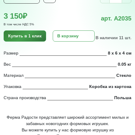
3 150₽
арт. A2035
В том числе НДС 5%
Купить в 1 клик
В корзину
В наличии 11 шт.
Размер
8 х 6 х 4 см
Вес
0.05 кг
Материал
Стекло
Упаковка
Коробка из картона
Страна производства
Польша
Ферма Радости представляет широкий ассортимент милых и
забавных новогодних формовых игрушек.
Вы можете купить у нас формовую игрушку из