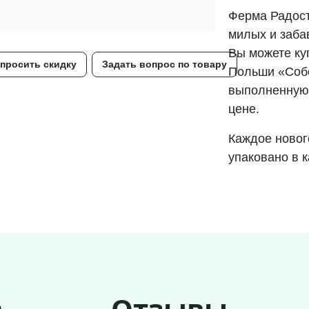
Ферма Радост
милых и заба
Вы можете ку
просить скидку
Задать вопрос по товару
Польши «Собо
выполненную 
цене.
Каждое новог
упаковано в к
в
Отзывы