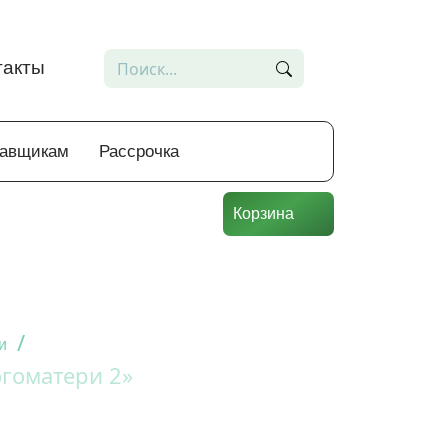
такты
тавщикам
Рассрочка
Корзина
/
и
гоматери 2»