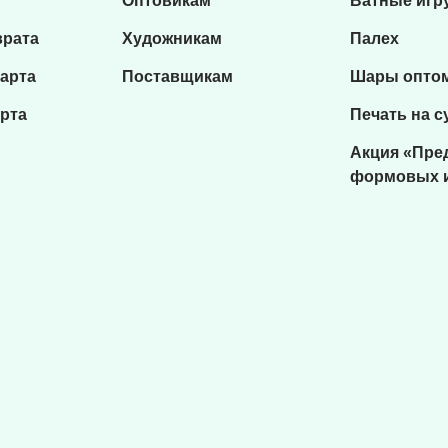
Оптовикам
Ватные игр
врата
Художникам
Палех
карта
Поставщикам
Шары опто
рта
Печать на с
Акция «Пре
формовых 