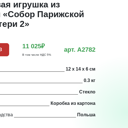
ая игрушка из
 «Собор Парижской
тери 2»
11 025₽
арт. A2782
З
В том числе НДС 5%
12 х 14 х 6 см
0.3 кг
Стекло
Коробка из картона
одства
Польша