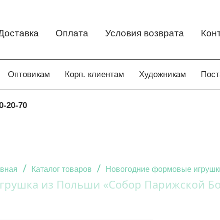
Доставка
Оплата
Условия возврата
Кон
Оптовикам
Корп. клиентам
Художникам
Пос
0-20-70
/
/
авная
Каталог товаров
Новогодние формовые игрушк
грушка из Польши «Собор Парижской Бо