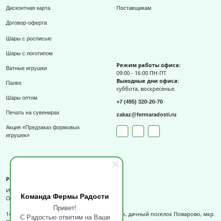
Дисконтная карта
Поставщикам
Договор-оферта
Шары с росписью
Шары с логотипом
Режим работы офиса:
Ватные игрушки
09:00 - 16:00 ПН-ПТ
Выходные дни офиса:
Палех
суббота, воскресенье.
Шары оптом
+7 (495) 320-20-70
Печать на сувенирах
zakaz@fermaradosti.ru
Акция «Предзаказ формовых
игрушек»
Реквизиты
ИП Слизов Е.П.
Команда Фермы Радости
ОГРНИП: 324508100709727,
Привет!
141540, Московская обл., г.о. Солнечногорск, дачный поселок Поварово, мкр.
С Радостью ответим на Ваши