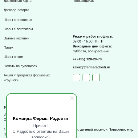
Дисконтная карта
Поставщикам
Договор-оферта
Шары с росписью
Шары с логотипом
Режим работы офиса:
Ватные игрушки
09:00 - 16:00 ПН-ПТ
Выходные дни офиса:
Палех
суббота, воскресенье.
Шары оптом
+7 (495) 320-20-70
Печать на сувенирах
zakaz@fermaradosti.ru
Акция «Предзаказ формовых
игрушек»
Реквизиты
ИП Слизов Е.П.
Команда Фермы Радости
ОГРНИП: 324508100709727,
Привет!
141540, Московская обл., г.о. Солнечногорск, дачный поселок Поварово, мкр.
С Радостью ответим на Ваши
Поваровка, д.12, к.1.
вопросы:)