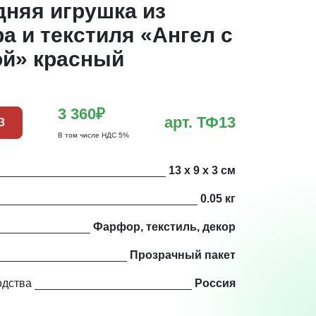
дняя игрушка из
 и текстиля «Ангел с
ой» красный
3 360₽
арт. ТФ13
З
В том числе НДС 5%
13 х 9 х 3 см
0.05 кг
Фарфор, текстиль, декор
Прозрачный пакет
одства
Россия