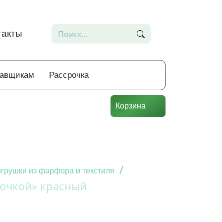
такты
тавщикам
Рассрочка
Корзина
/
грушки из фарфора и текстиля
дочкой» красный