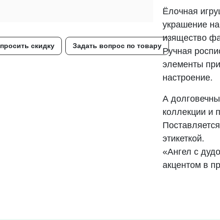
Ёлочная игру
украшение на
изящество фа
просить скидку
Задать вопрос по товару
Ручная роспи
элементы при
настроение.
А долговечны
коллекции и п
Поставляется
этикеткой.
«Ангел с дуд
акцентом в п