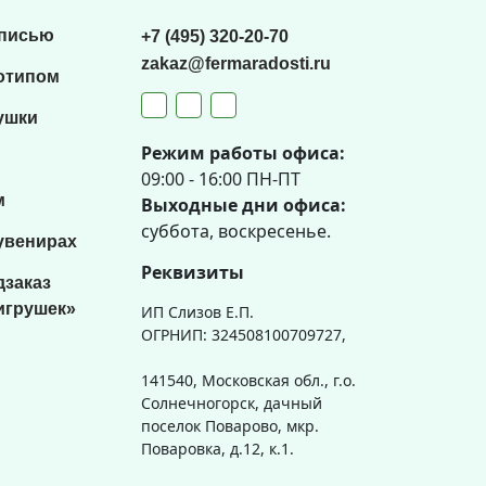
списью
+7 (495) 320-20-70
zakaz@fermaradosti.ru
отипом
ушки
Режим работы офиса:
09:00 - 16:00 ПН-ПТ
м
Выходные дни офиса:
суббота, воскресенье.
увенирах
Реквизиты
дзаказ
игрушек»
ИП Слизов Е.П.
ОГРНИП: 324508100709727,
141540, Московская обл., г.о.
Солнечногорск, дачный
поселок Поварово, мкр.
Поваровка, д.12, к.1.