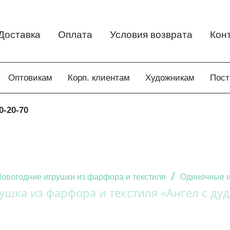
Доставка
Оплата
Условия возврата
Кон
Оптовикам
Корп. клиентам
Художникам
Пос
0-20-70
/
овогодние игрушки из фарфора и текстиля
Одиночные и
ушка из фарфора и текстиля «Ангел с ду