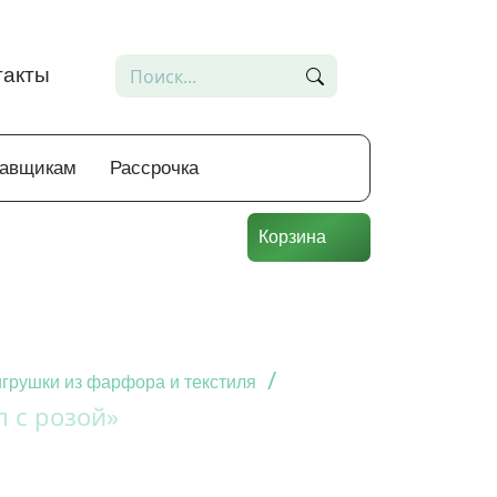
такты
тавщикам
Рассрочка
Корзина
/
грушки из фарфора и текстиля
л с розой»