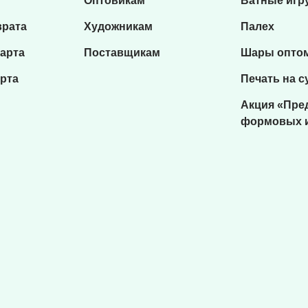
Оптовикам
Ватные игр
врата
Художникам
Палех
карта
Поставщикам
Шары опто
рта
Печать на с
Акция «Пре
формовых 