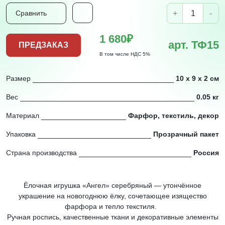
+
-
Сравнить
1 680₽
арт. ТФ15
ПРЕДЗАКАЗ
В том числе НДС 5%
Размер
10 х 9 х 2 см
Вес
0.05 кг
Материал
Фарфор, текстиль, декор
Упаковка
Прозрачный пакет
Страна производства
Россия
Ёлочная игрушка «Ангел» серебряный — утончённое
украшение на новогоднюю ёлку, сочетающее изящество
фарфора и тепло текстиля.
Ручная роспись, качественные ткани и декоративные элементы