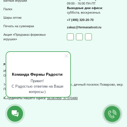
Ватные игрушки
09:00 - 16:00 ПН-ПТ
Выходные дни офиса:
Палех
суббота, воскресенье.
Шары оптом
+7 (495) 320-20-70
Печать на сувенирах
zakaz@fermaradosti.ru
Акция «Предзаказ формовых
игрушек»
Реквизиты
ИП Слизов Е.П.
Команда Фермы Радости
ОГРНИП: 324508100709727,
Привет!
141540, Московская обл., г.о. Солнечногорск, дачный поселок Поварово, мкр.
С Радостью ответим на Ваши
Поваровка, д.12, к.1.
вопросы:)
Координаты нашего офиса:
56.067856, 37.070480