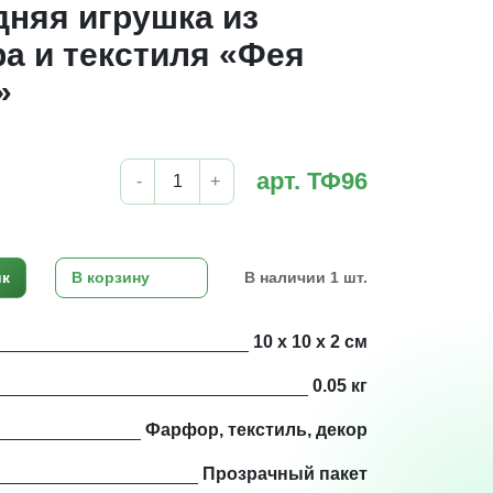
дняя игрушка из
а и текстиля «Фея
»
арт. ТФ96
-
+
ик
В корзину
В наличии 1 шт.
10 х 10 х 2 см
0.05 кг
Фарфор, текстиль, декор
Прозрачный пакет