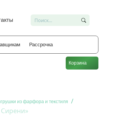
такты
тавщикам
Рассрочка
Корзина
/
грушки из фарфора и текстиля
 Сирени»