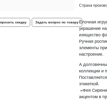
Страна произв
Ёлочная игр
просить скидку
Задать вопрос по товару
украшение на
изящество фа
Ручная роспи
элементы при
настроение.
А долговечны
коллекции и п
Поставляется
этикеткой.
«Фея Сирени»
акцентом в п