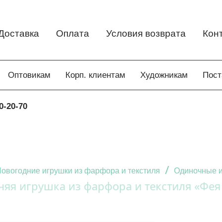
Доставка
Оплата
Условия возврата
Кон
Оптовикам
Корп. клиентам
Художникам
Пос
0-20-70
/
овогодние игрушки из фарфора и текстиля
Одиночные и
няя игрушка из фарфора и текстиля «Фея