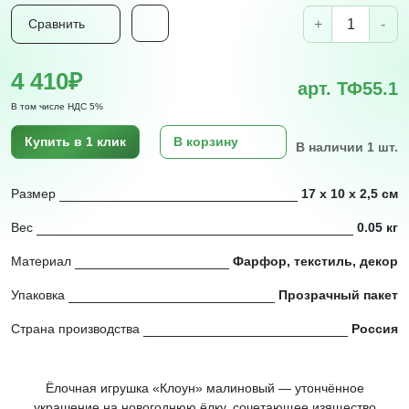
+
-
Сравнить
4 410₽
арт. ТФ55.1
В том числе НДС 5%
Купить в 1 клик
В корзину
В наличии 1 шт.
Размер
17 х 10 х 2,5 см
Вес
0.05 кг
Материал
Фарфор, текстиль, декор
Упаковка
Прозрачный пакет
Страна производства
Россия
Ёлочная игрушка «Клоун» малиновый — утончённое
украшение на новогоднюю ёлку, сочетающее изящество