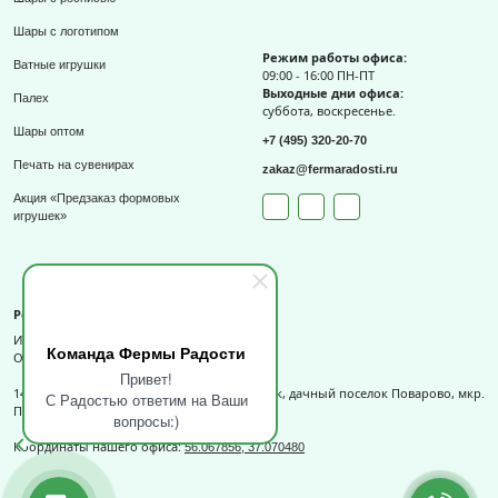
Шары с логотипом
Режим работы офиса:
Ватные игрушки
09:00 - 16:00 ПН-ПТ
Выходные дни офиса:
Палех
суббота, воскресенье.
Шары оптом
+7 (495) 320-20-70
Печать на сувенирах
zakaz@fermaradosti.ru
Акция «Предзаказ формовых
игрушек»
Реквизиты
ИП Слизов Е.П.
Команда Фермы Радости
ОГРНИП: 324508100709727,
Привет!
141540, Московская обл., г.о. Солнечногорск, дачный поселок Поварово, мкр.
С Радостью ответим на Ваши
Поваровка, д.12, к.1.
вопросы:)
Координаты нашего офиса:
56.067856, 37.070480