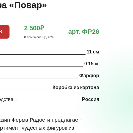
а «Повар»
2 500₽
арт. ФР26
З
В том числе НДС 5%
11 см
0.15 кг
Фарфор
Коробка из картона
одства
Россия
азин Ферма Радости предлагает
ртимент чудесных фигурок из