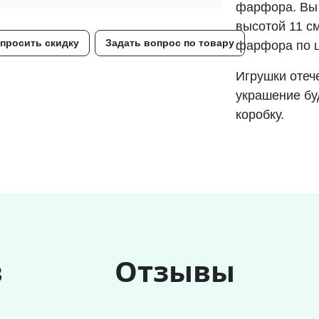
фарфора. Вы 
высотой 11 с
просить скидку
Задать вопрос по товару
фарфора по ц
Игрушки отеч
украшение бу
коробку.
в
Отзывы