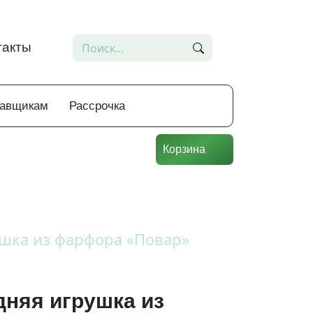
такты
тавщикам
Рассрочка
Корзина
шка из фарфора «Повар»
дняя игрушка из