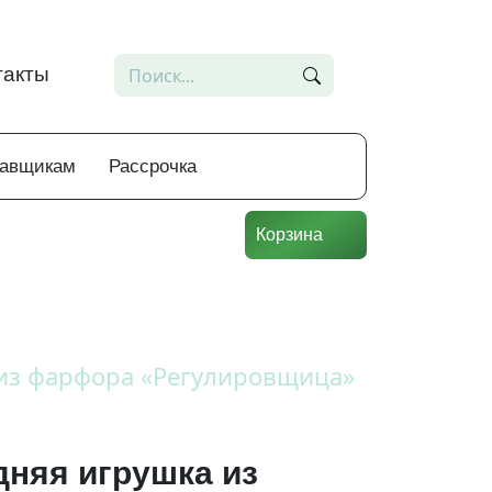
такты
тавщикам
Рассрочка
Корзина
из фарфора «Регулировщица»
дняя игрушка из