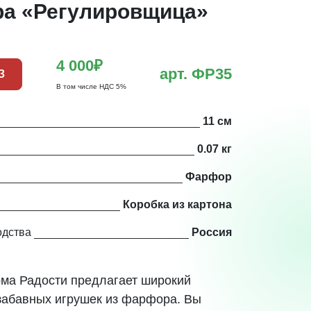
а «Регулировщица»
4 000₽
арт. ФР35
З
В том числе НДС 5%
11 см
0.07 кг
Фарфор
Коробка из картона
одства
Россия
ма Радости предлагает широкий
забавных игрушек из фарфора. Вы