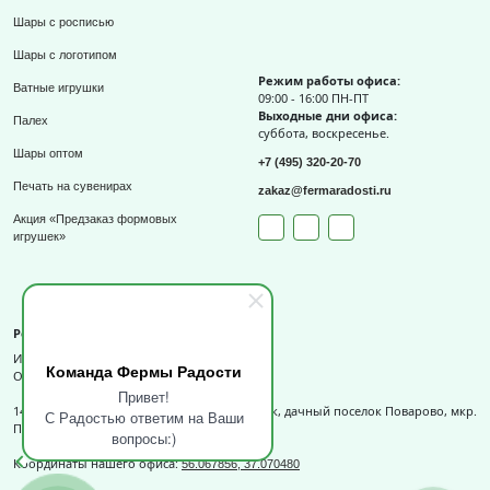
Шары с росписью
Шары с логотипом
Режим работы офиса:
Ватные игрушки
09:00 - 16:00 ПН-ПТ
Выходные дни офиса:
Палех
суббота, воскресенье.
Шары оптом
+7 (495) 320-20-70
Печать на сувенирах
zakaz@fermaradosti.ru
Акция «Предзаказ формовых
игрушек»
Реквизиты
ИП Слизов Е.П.
Команда Фермы Радости
ОГРНИП: 324508100709727,
Привет!
141540, Московская обл., г.о. Солнечногорск, дачный поселок Поварово, мкр.
С Радостью ответим на Ваши
Поваровка, д.12, к.1.
вопросы:)
Координаты нашего офиса:
56.067856, 37.070480