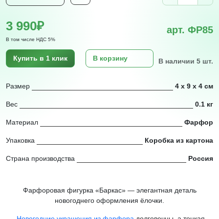
3 990₽
арт. ФР85
В том числе НДС 5%
Купить в 1 клик
В корзину
В наличии 5 шт.
Размер
4 х 9 х 4 см
Вес
0.1 кг
Материал
Фарфор
Упаковка
Коробка из картона
Страна производства
Россия
Фарфоровая фигурка «Баркас» — элегантная деталь
новогоднего оформления ёлочки.
Новогодние украшения из фарфора
долговечны, а тонкая