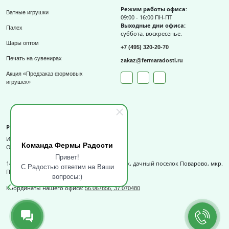
Режим работы офиса:
Ватные игрушки
09:00 - 16:00 ПН-ПТ
Выходные дни офиса:
Палех
суббота, воскресенье.
Шары оптом
+7 (495) 320-20-70
Печать на сувенирах
zakaz@fermaradosti.ru
Акция «Предзаказ формовых
игрушек»
Реквизиты
ИП Слизов Е.П.
Команда Фермы Радости
ОГРНИП: 324508100709727,
Привет!
141540, Московская обл., г.о. Солнечногорск, дачный поселок Поварово, мкр.
С Радостью ответим на Ваши
Поваровка, д.12, к.1.
вопросы:)
Координаты нашего офиса:
56.067856, 37.070480