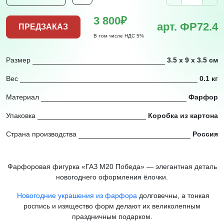
3 800₽
арт. ФР72.4
ПРЕДЗАКАЗ
В том числе НДС 5%
Размер
3.5 х 9 х 3.5 см
Вес
0.1 кг
Материал
Фарфор
Упаковка
Коробка из картона
Страна производства
Россия
Фарфоровая фигурка «ГАЗ М20 Победа» — элегантная деталь
новогоднего оформления ёлочки.
Новогодние украшения из фарфора
долговечны, а тонкая
роспись и изящество форм делают их великолепным
праздничным подарком.