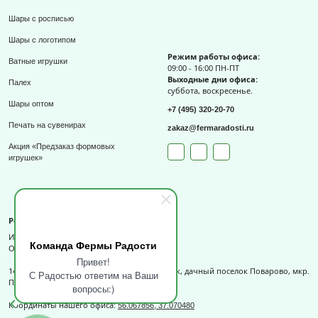
Шары с росписью
Шары с логотипом
Режим работы офиса:
Ватные игрушки
09:00 - 16:00 ПН-ПТ
Выходные дни офиса:
Палех
суббота, воскресенье.
Шары оптом
+7 (495) 320-20-70
Печать на сувенирах
zakaz@fermaradosti.ru
Акция «Предзаказ формовых
игрушек»
Реквизиты
ИП Слизов Е.П.
Команда Фермы Радости
ОГРНИП: 324508100709727,
Привет!
141540, Московская обл., г.о. Солнечногорск, дачный поселок Поварово, мкр.
С Радостью ответим на Ваши
Поваровка, д.12, к.1.
вопросы:)
Координаты нашего офиса:
56.067856, 37.070480