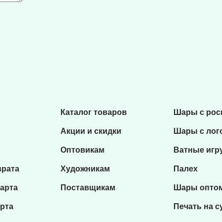
Каталог товаров
Шары с ро
Акции и скидки
Шары с лог
Оптовикам
Ватные игр
врата
Художникам
Палех
карта
Поставщикам
Шары опто
рта
Печать на с