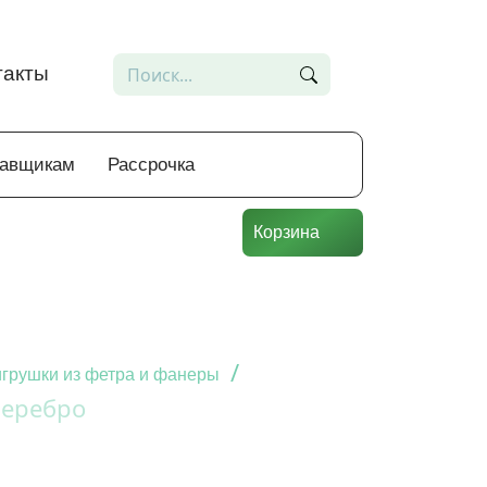
такты
тавщикам
Рассрочка
Корзина
/
грушки из фетра и фанеры
серебро