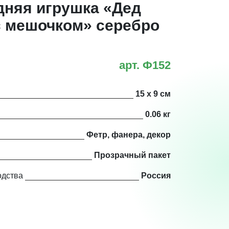
дняя игрушка «Дед
с мешочком» серебро
арт. Ф152
15 х 9 см
0.06 кг
Фетр, фанера, декор
Прозрачный пакет
одства
Россия