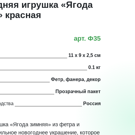
дняя игрушка «Ягода
» красная
арт. Ф35
11 х 9 х 2,5 см
0.1 кг
Фетр, фанера, декор
Прозрачный пакет
одства
Россия
шка «Ягода зимняя» из фетра и
льное новогоднее украшение, которое