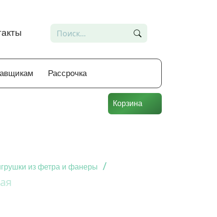
такты
тавщикам
Рассрочка
Корзина
/
грушки из фетра и фанеры
ая