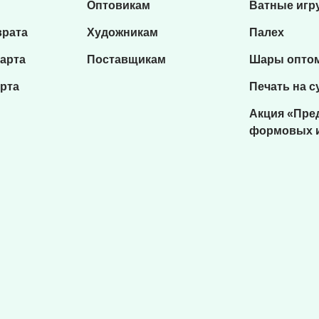
Оптовикам
Ватные игр
врата
Художникам
Палех
карта
Поставщикам
Шары опто
рта
Печать на с
Акция «Пре
формовых 