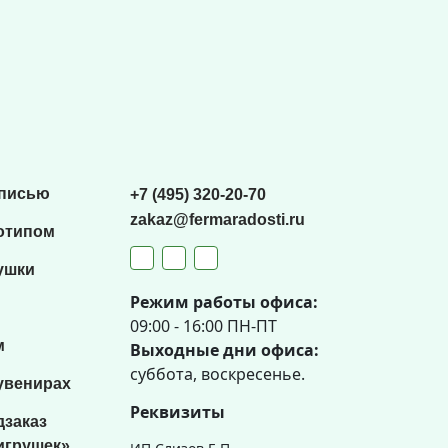
списью
+7 (495) 320-20-70
zakaz@fermaradosti.ru
отипом
ушки
Режим работы офиса:
09:00 - 16:00 ПН-ПТ
м
Выходные дни офиса:
суббота, воскресенье.
увенирах
Реквизиты
дзаказ
игрушек»