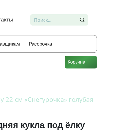
такты
тавщикам
Рассрочка
Корзина
у 22 см «Снегурочка» голубая
няя кукла под ёлку