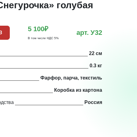
Снегурочка» голубая
5 100₽
арт. У32
З
В том числе НДС 5%
22 см
0.3 кг
Фарфор, парча, текстиль
Коробка из картона
одства
Россия