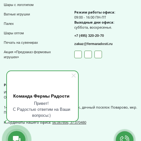
Шары с логотипом
Режим работы офиса:
Ватные игрушки
09:00 - 16:00 ПН-ПТ
Выходные дни офиса:
Палех
суббота, воскресенье.
Шары оптом
+7 (495) 320-20-70
Печать на сувенирах
zakaz@fermaradosti.ru
Акция «Предзаказ формовых
игрушек»
Реквизиты
ИП Слизов Е.П.
Команда Фермы Радости
ОГРНИП: 324508100709727,
Привет!
141540, Московская обл., г.о. Солнечногорск, дачный поселок Поварово, мкр.
С Радостью ответим на Ваши
Поваровка, д.12, к.1.
вопросы:)
Координаты нашего офиса:
56.067856, 37.070480