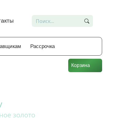
такты
тавщикам
Рассрочка
Корзина
/
ное золото