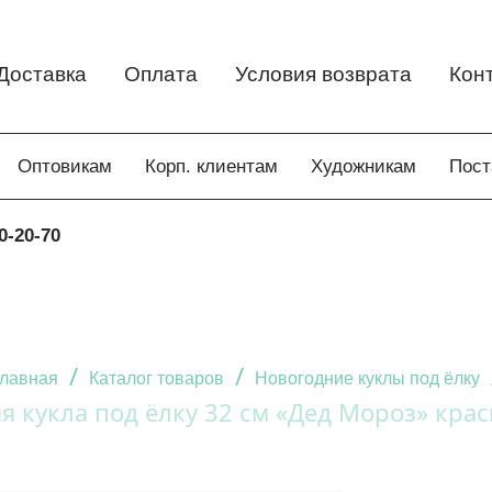
Доставка
Оплата
Условия возврата
Кон
Оптовикам
Корп. клиентам
Художникам
Пос
0-20-70
/
/
лавная
Каталог товаров
Новогодние куклы под ёлку
я кукла под ёлку 32 см «Дед Мороз» крас