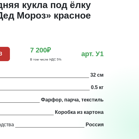
няя кукла под ёлку
Дед Мороз» красное
7 200₽
арт. У1
З
В том числе НДС 5%
32 см
0.5 кг
Фарфор, парча, текстиль
Коробка из картона
одства
Россия