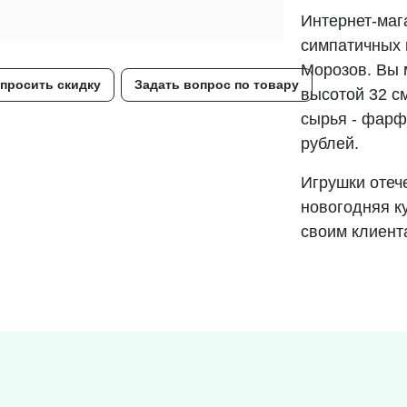
Интернет-маг
симпатичных 
Морозов. Вы м
просить скидку
Задать вопрос по товару
высотой 32 см
сырья - фарфо
рублей.
Игрушки отеч
новогодняя к
своим клиент