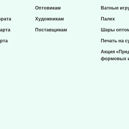
Оптовикам
Ватные игр
врата
Художникам
Палех
карта
Поставщикам
Шары опто
рта
Печать на с
Акция «Пре
формовых 