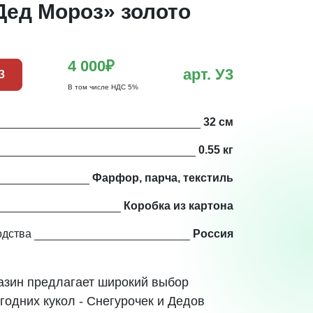
Дед Мороз» золото
4 000₽
арт. У3
З
В том числе НДС 5%
32 см
0.55 кг
Фарфор, парча, текстиль
Коробка из картона
одства
Россия
азин предлагает широкий выбор
годних кукол - Снегурочек и Дедов