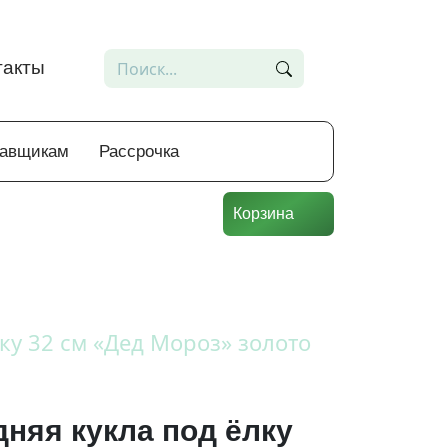
такты
тавщикам
Рассрочка
Корзина
ку 32 см «Дед Мороз» золото
няя кукла под ёлку