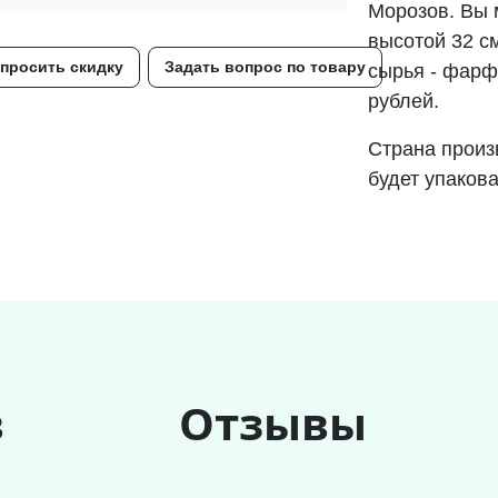
Морозов. Вы м
высотой 32 с
просить скидку
Задать вопрос по товару
сырья - фарфо
рублей.
Страна произ
будет упаков
в
Отзывы