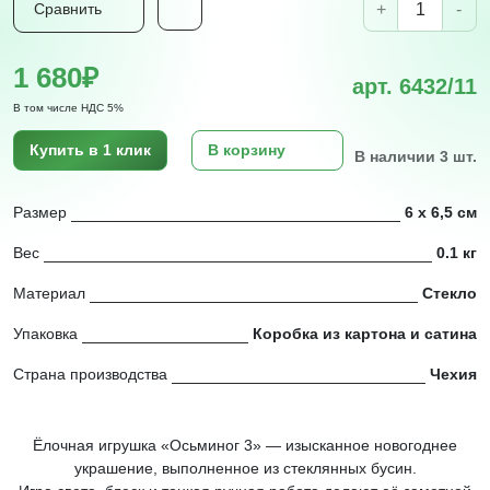
+
-
Сравнить
1 680₽
арт. 6432/11
В том числе НДС 5%
Купить в 1 клик
В корзину
В наличии 3 шт.
Размер
6 x 6,5 см
Вес
0.1 кг
Материал
Стекло
Упаковка
Коробка из картона и сатина
Страна производства
Чехия
Ёлочная игрушка «Осьминог 3» — изысканное новогоднее
украшение, выполненное из стеклянных бусин.