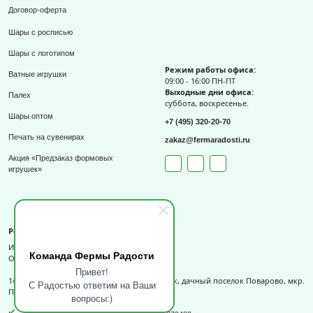
Договор-оферта
Шары с росписью
Шары с логотипом
Режим работы офиса:
Ватные игрушки
09:00 - 16:00 ПН-ПТ
Выходные дни офиса:
Палех
суббота, воскресенье.
Шары оптом
+7 (495) 320-20-70
Печать на сувенирах
zakaz@fermaradosti.ru
Акция «Предзаказ формовых
игрушек»
Реквизиты
ИП Слизов Е.П.
Команда Фермы Радости
ОГРНИП: 324508100709727,
Привет!
141540, Московская обл., г.о. Солнечногорск, дачный поселок Поварово, мкр.
С Радостью ответим на Ваши
Поваровка, д.12, к.1.
вопросы:)