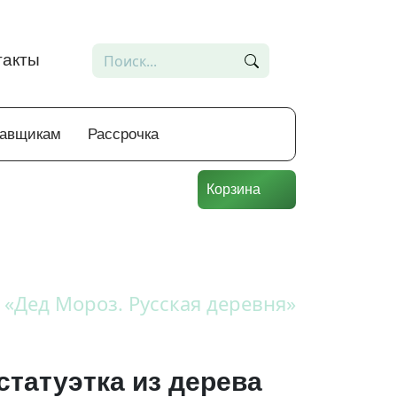
такты
тавщикам
Рассрочка
Корзина
а «Дед Мороз. Русская деревня»
статуэтка из дерева