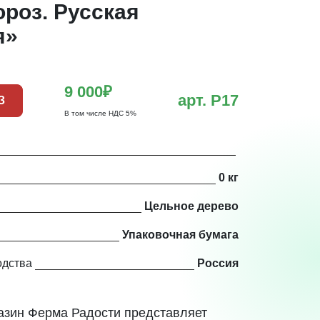
роз. Русская
я»
9 000₽
арт. Р17
З
В том числе НДС 5%
0 кг
Цельное дерево
Упаковочная бумага
одства
Россия
азин Ферма Радости представляет