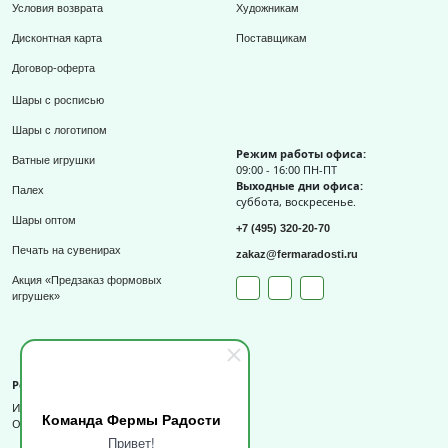
Условия возврата
Художникам
Дисконтная карта
Поставщикам
Договор-оферта
Шары с росписью
Шары с логотипом
Режим работы офиса:
Ватные игрушки
09:00 - 16:00 ПН-ПТ
Выходные дни офиса:
Палех
суббота, воскресенье.
Шары оптом
+7 (495) 320-20-70
Печать на сувенирах
zakaz@fermaradosti.ru
Акция «Предзаказ формовых
игрушек»
Реквизиты
ИП Слизов Е.П.
Команда Фермы Радости
ОГРНИП: 324508100709727,
Привет!