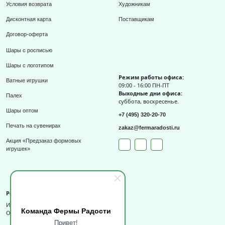
Условия возврата
Художникам
Дисконтная карта
Поставщикам
Договор-оферта
Шары с росписью
Шары с логотипом
Режим работы офиса:
Ватные игрушки
09:00 - 16:00 ПН-ПТ
Выходные дни офиса:
Палех
суббота, воскресенье.
Шары оптом
+7 (495) 320-20-70
Печать на сувенирах
zakaz@fermaradosti.ru
Акция «Предзаказ формовых
игрушек»
Реквизиты
ИП Слизов Е.П.
Команда Фермы Радости
ОГРНИП: 324508100709727,
Привет!