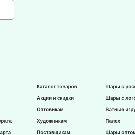
Каталог товаров
Шары с ро
Акции и скидки
Шары с лог
Оптовикам
Ватные игр
врата
Художникам
Палех
карта
Поставщикам
Шары опто