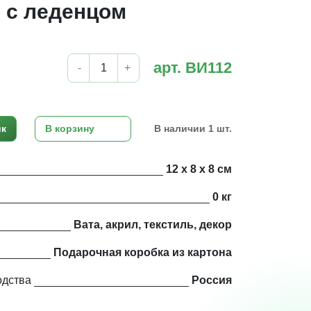
 с леденцом
арт. ВИ112
-
+
ик
В корзину
В наличии 1 шт.
12 х 8 х 8 см
0 кг
Вата, акрил, текстиль, декор
Подарочная коробка из картона
одства
Россия