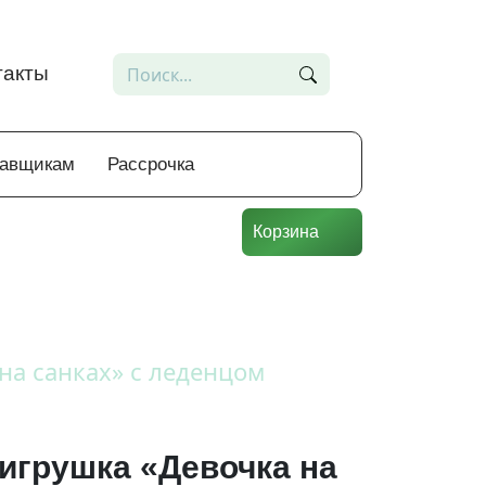
такты
тавщикам
Рассрочка
Корзина
на санках» с леденцом
игрушка «Девочка на