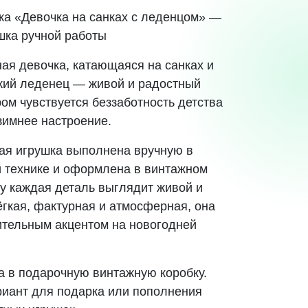
ка «Девочка на санках с леденцом» —
шка ручной работы
ая девочка, катающаяся на санках и
ий леденец — живой и радостный
ром чувствуется беззаботность детства
зимнее настроение.
ая игрушка выполнена вручную в
 технике и оформлена в винтажном
му каждая деталь выглядит живой и
ёгкая, фактурная и атмосферная, она
ительным акцентом на новогодней
а в подарочную винтажную коробку.
иант для подарка или пополнения