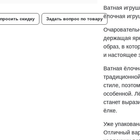
Ватная игруш
ёлочная игру
просить скидку
Задать вопрос по товару
Очаровательн
держащая ярк
образ, в кото
и настоящее 
Ватная ёлочн
традиционной
стиле, поэто
особенной. Л
станет выраз
ёлке.
Уже упакован
Отличный вар