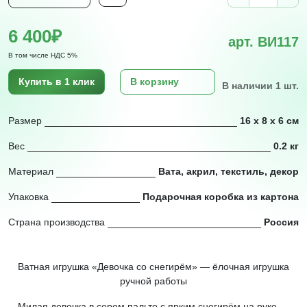
6 400₽
арт. ВИ117
В том числе НДС 5%
Купить в 1 клик
В корзину
В наличии 1 шт.
Размер
16 х 8 х 6 см
Вес
0.2 кг
Материал
Вата, акрил, текстиль, декор
Упаковка
Подарочная коробка из картона
Страна производства
Россия
Ватная игрушка «Девочка со снегирём» — ёлочная игрушка
ручной работы
Милая девочка в сером пальто с ярким снегирём на руке —