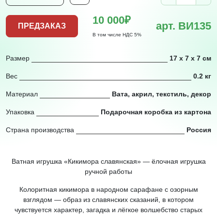
10 000₽
арт. ВИ135
ПРЕДЗАКАЗ
В том числе НДС 5%
Размер
17 х 7 х 7 см
Вес
0.2 кг
Материал
Вата, акрил, текстиль, декор
Упаковка
Подарочная коробка из картона
Страна производства
Россия
Ватная игрушка «Кикимора славянская» — ёлочная игрушка
ручной работы
Колоритная кикимора в народном сарафане с озорным
взглядом — образ из славянских сказаний, в котором
чувствуется характер, загадка и лёгкое волшебство старых