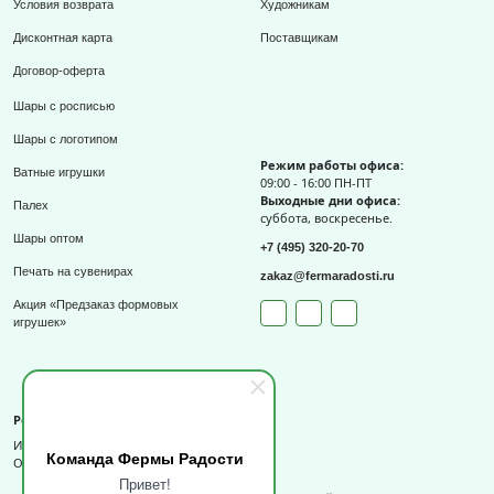
Условия возврата
Художникам
Дисконтная карта
Поставщикам
Договор-оферта
Шары с росписью
Шары с логотипом
Режим работы офиса:
Ватные игрушки
09:00 - 16:00 ПН-ПТ
Выходные дни офиса:
Палех
суббота, воскресенье.
Шары оптом
+7 (495) 320-20-70
Печать на сувенирах
zakaz@fermaradosti.ru
Акция «Предзаказ формовых
игрушек»
Реквизиты
ИП Слизов Е.П.
Команда Фермы Радости
ОГРНИП: 324508100709727,
Привет!