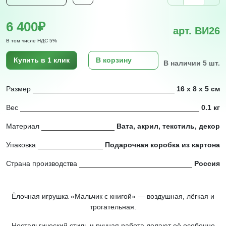
6 400₽
арт. ВИ26
В том числе НДС 5%
Купить в 1 клик
В корзину
В наличии 5 шт.
Размер
16 х 8 х 5 см
Вес
0.1 кг
Материал
Вата, акрил, текстиль, декор
Упаковка
Подарочная коробка из картона
Страна производства
Россия
Ёлочная игрушка «Мальчик с книгой» — воздушная, лёгкая и
трогательная.
Ностальгический стиль и ручная работа делают её особенно