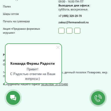
09:00 - 16:00 ПН-ПТ
Выходные дни офиса:
Палех
суббота, воскресенье.
Шары оптом
+7 (495) 320-20-70
Печать на сувенирах
zakaz@fermaradosti.ru
Акция «Предзаказ формовых
игрушек»
Реквизиты
ИП Слизов Е.П.
Команда Фермы Радости
ОГРНИП: 324508100709727,
Привет!
141540, Московская обл., г.о. Солнечногорск, дачный поселок Поварово, мкр.
С Радостью ответим на Ваши
Поваровка, д.12, к.1.
вопросы:)
Координаты нашего офиса:
56.067856, 37.070480