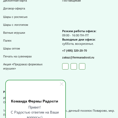
Дисконтная карта
Поставщикам
Договор-оферта
Шары с росписью
Шары с логотипом
Режим работы офиса:
Ватные игрушки
09:00 - 16:00 ПН-ПТ
Выходные дни офиса:
Палех
суббота, воскресенье.
Шары оптом
+7 (495) 320-20-70
Печать на сувенирах
zakaz@fermaradosti.ru
Акция «Предзаказ формовых
игрушек»
Реквизиты
ИП Слизов Е.П.
Команда Фермы Радости
ОГРНИП: 324508100709727,
Привет!
141540, Московская обл., г.о. Солнечногорск, дачный поселок Поварово, мкр.
С Радостью ответим на Ваши
Поваровка, д.12, к.1.
вопросы:)