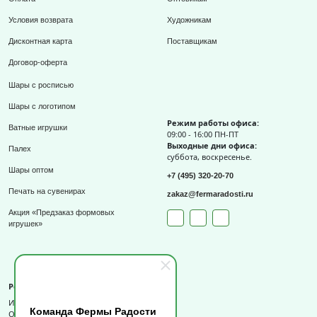
Условия возврата
Художникам
Дисконтная карта
Поставщикам
Договор-оферта
Шары с росписью
Шары с логотипом
Режим работы офиса:
Ватные игрушки
09:00 - 16:00 ПН-ПТ
Выходные дни офиса:
Палех
суббота, воскресенье.
Шары оптом
+7 (495) 320-20-70
Печать на сувенирах
zakaz@fermaradosti.ru
Акция «Предзаказ формовых
игрушек»
Реквизиты
ИП Слизов Е.П.
Команда Фермы Радости
ОГРНИП: 324508100709727,