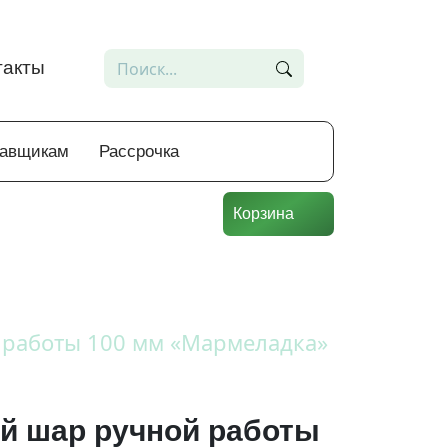
такты
тавщикам
Рассрочка
Корзина
 работы 100 мм «Мармеладка»
й шар ручной работы