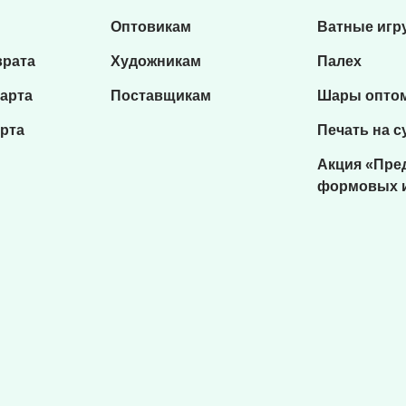
Оптовикам
Ватные игр
врата
Художникам
Палех
карта
Поставщикам
Шары опто
рта
Печать на с
Акция «Пре
формовых 