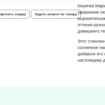
Кошечка Марм
украшение лю
просить скидку
Задать вопрос по товару
выразительна
оттенки ручн
домашнего те
Этот стеклян
солнечное на
добавьте его 
настоящему 