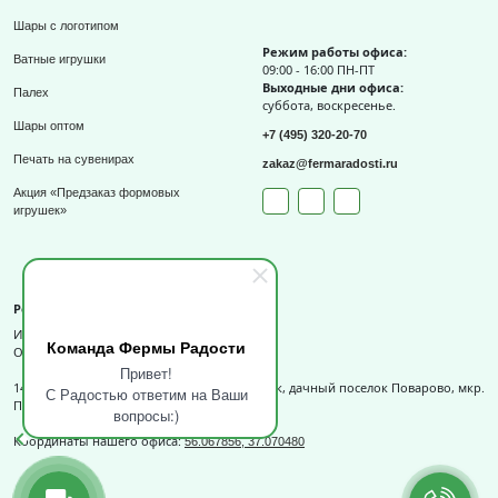
Шары с логотипом
Режим работы офиса:
Ватные игрушки
09:00 - 16:00 ПН-ПТ
Выходные дни офиса:
Палех
суббота, воскресенье.
Шары оптом
+7 (495) 320-20-70
Печать на сувенирах
zakaz@fermaradosti.ru
Акция «Предзаказ формовых
игрушек»
Реквизиты
ИП Слизов Е.П.
Команда Фермы Радости
ОГРНИП: 324508100709727,
Привет!
141540, Московская обл., г.о. Солнечногорск, дачный поселок Поварово, мкр.
С Радостью ответим на Ваши
Поваровка, д.12, к.1.
вопросы:)
Координаты нашего офиса:
56.067856, 37.070480