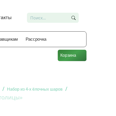
такты
тавщикам
Рассрочка
Корзина
/
/
Набор из 4-х ёлочных шаров
столицы»