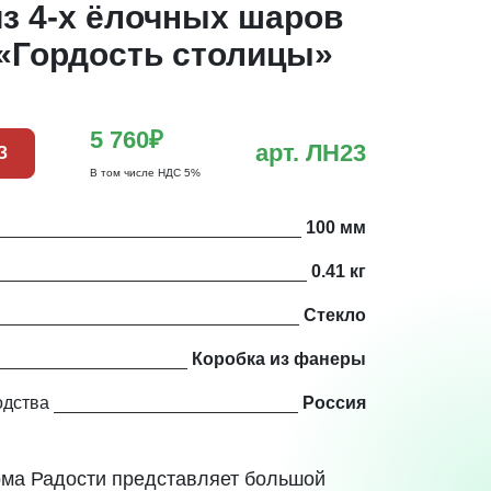
з 4-х ёлочных шаров
 «Гордость столицы»
5 760₽
арт. ЛН23
З
В том числе НДС 5%
100 мм
0.41 кг
Стекло
Коробка из фанеры
одства
Россия
ма Радости представляет большой