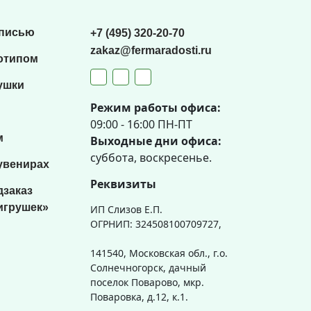
списью
+7 (495) 320-20-70
zakaz@fermaradosti.ru
отипом
ушки
Режим работы офиса:
09:00 - 16:00 ПН-ПТ
м
Выходные дни офиса:
суббота, воскресенье.
увенирах
Реквизиты
дзаказ
игрушек»
ИП Слизов Е.П.
ОГРНИП: 324508100709727,
141540, Московская обл., г.о.
Солнечногорск, дачный
поселок Поварово, мкр.
Поваровка, д.12, к.1.