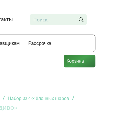
такты
тавщикам
Рассрочка
Корзина
/
/
Набор из 4-х ёлочных шаров
 диво»