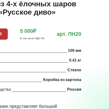
з 4-х ёлочных шаров
«Русское диво»
5 000₽
арт. ЛН20
З
В том числе НДС 5%
100 мм
0.41 кг
Стекло
Коробка из картона
одства
Россия
азин представляет большой