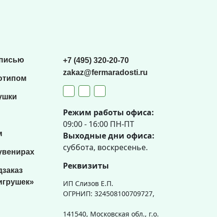
списью
+7 (495) 320-20-70
zakaz@fermaradosti.ru
отипом
ушки
Режим работы офиса:
09:00 - 16:00 ПН-ПТ
м
Выходные дни офиса:
суббота, воскресенье.
увенирах
Реквизиты
дзаказ
игрушек»
ИП Слизов Е.П.
ОГРНИП: 324508100709727,
141540, Московская обл., г.о.