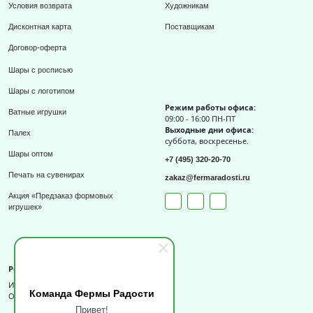
Условия возврата
Художникам
Дисконтная карта
Поставщикам
Договор-оферта
Шары с росписью
Шары с логотипом
Режим работы офиса:
Ватные игрушки
09:00 - 16:00 ПН-ПТ
Выходные дни офиса:
Палех
суббота, воскресенье.
Шары оптом
+7 (495) 320-20-70
Печать на сувенирах
zakaz@fermaradosti.ru
Акция «Предзаказ формовых
игрушек»
Реквизиты
ИП Слизов Е.П.
Команда Фермы Радости
ОГРНИП: 324508100709727,
Привет!